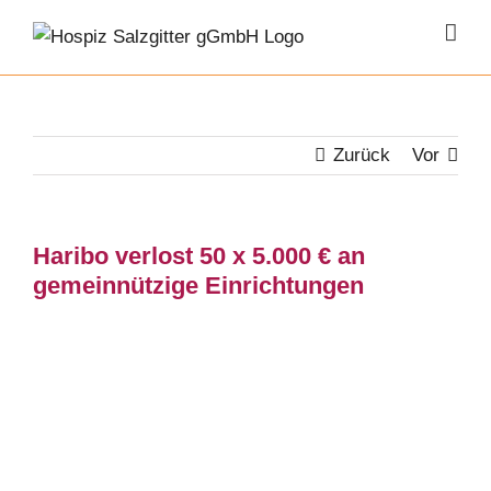
Zum
Inhalt
springen
Zurück
Vor
Haribo verlost 50 x 5.000 € an
gemeinnützige Einrichtungen
Zeige
grösseres
Bild