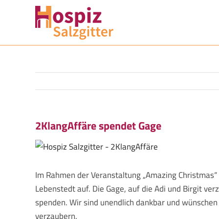
Zum
Inhalt
springen
2KlangAffäre spendet Gage
Zeige
grösseres
Bild
Im Rahmen der Veranstaltung „Amazing Christmas“ t
Lebenstedt auf. Die Gage, auf die Adi und Birgit ver
spenden. Wir sind unendlich dankbar und wünschen E
verzaubern.