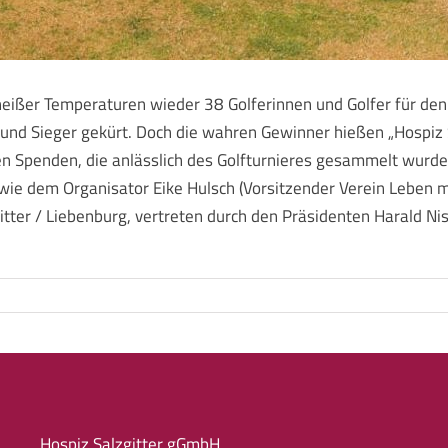
 heißer Temperaturen wieder 38 Golferinnen und Golfer für den
nd Sieger gekürt. Doch die wahren Gewinner hießen „Hospiz Sa
den Spenden, die anlässlich des Golfturnieres gesammelt wurden
ie dem Organisator Eike Hulsch (Vorsitzender Verein Leben mit
tter / Liebenburg, vertreten durch den Präsidenten Harald Nis
Hospiz Salzgitter gGmbH