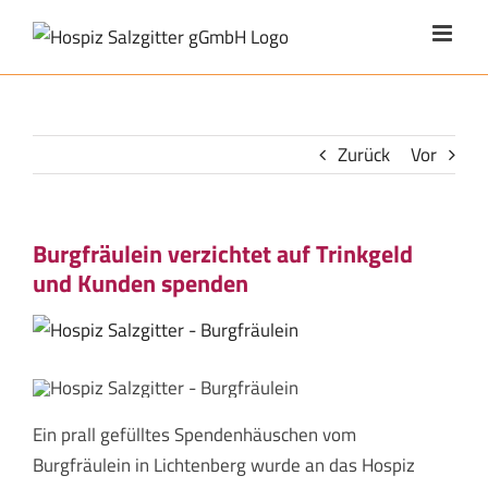
Zum
Inhalt
springen
Zurück
Vor
Burgfräulein verzichtet auf Trinkgeld
und Kunden spenden
Zeige
grösseres
Bild
Ein prall gefülltes Spendenhäuschen vom
Burgfräulein in Lichtenberg wurde an das Hospiz