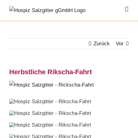
Zum
Inhalt
springen
Zurück
Vor
Herbstliche Rikscha-Fahrt
Zeige
grösseres
Bild