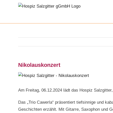
Zum
Inhalt
springen
Nikolauskonzert
Zeige
grösseres
Bild
Am Freitag, 06.12.2024 lädt das Hospiz Salzgitter
Das „Trio Cawerla“ präsentiert tiefsinnige und k
Geschichten erzählt. Mit Gitarre, Saxophon und G