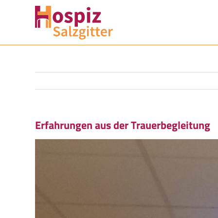
Zum
Inhalt
springen
Erfahrungen aus der Trauerbegleitung
Zeige
grösseres
Bild