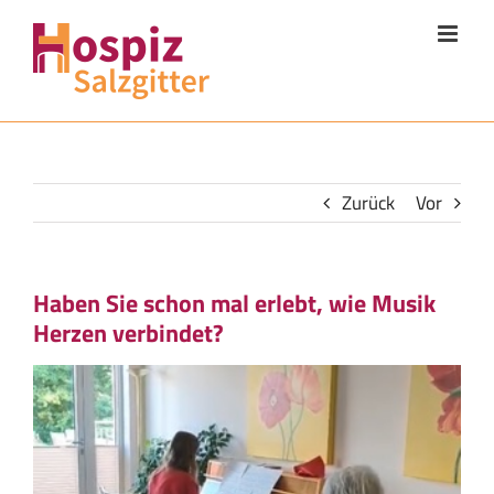
Zum
Inhalt
springen
Zurück
Vor
Haben Sie schon mal erlebt, wie Musik
Herzen verbindet?
Zeige
grösseres
Bild