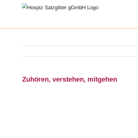
Zum
Inhalt
springen
Zuhören, verstehen, mitgehen
Zeige
grösseres
Bild