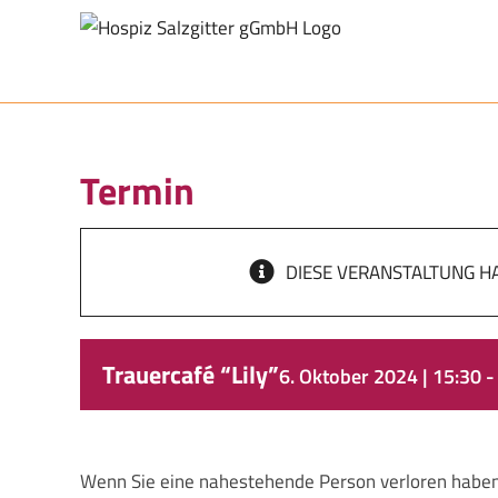
Zum
Inhalt
springen
Termin
DIESE VERANSTALTUNG HA
Trauercafé “Lily”
6. Oktober 2024 | 15:30
Wenn Sie eine nahestehende Person verloren haben